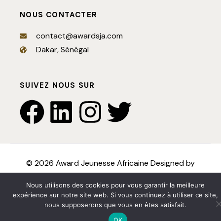
NOUS CONTACTER
contact@awardsja.com
Dakar, Sénégal
SUIVEZ NOUS SUR
© 2026 Award Jeunesse Africaine Designed by
Samcorporate
. Tous droits réservés
Nous utilisons des cookies pour vous garantir la meilleure
expérience sur notre site web. Si vous continuez à utiliser ce site,
Inscrivez-vous dès maintenant - ne manquez pas l'événement !
Nous rejoindre
nous supposerons que vous en êtes satisfait.
OK