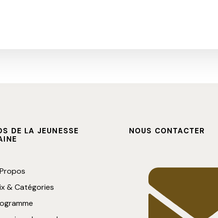
ités
vent
e
S DE LA JEUNESSE
NOUS CONTACTER
AINE
 Propos
ix & Catégories
rogramme