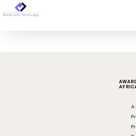
Actual
Side E
Galeri
AWARD
AFRIC
A
Pr
P