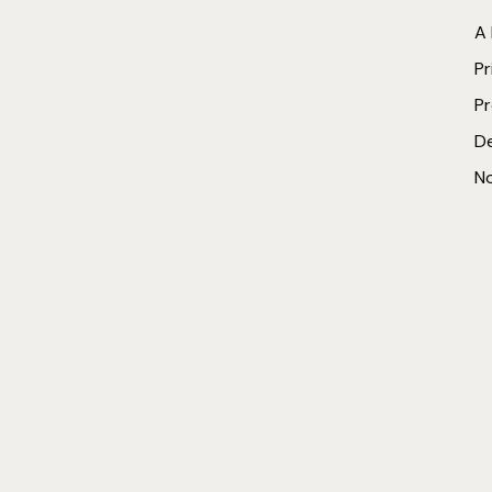
A
Pr
P
D
No