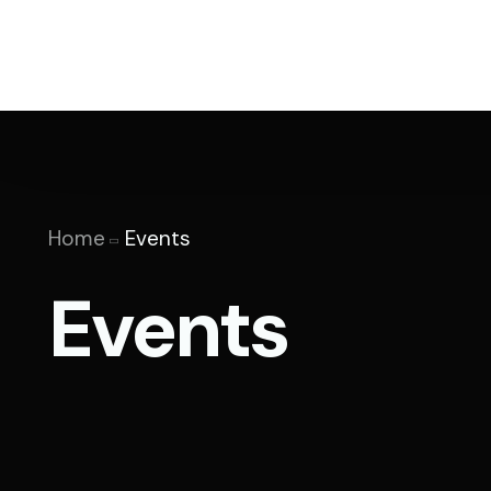
Actual
Side E
Home
Events
Galeri
Events