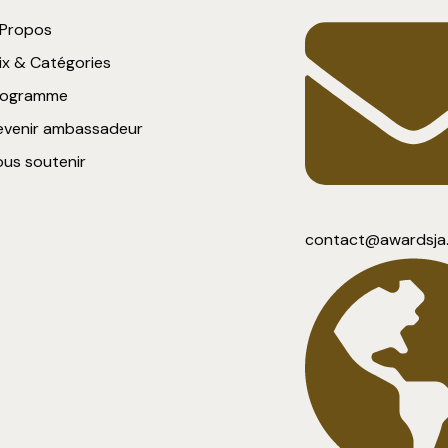
 Propos
ix & Catégories
rogramme
evenir ambassadeur
us soutenir
contact@awardsja